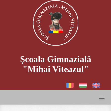
Școala Gimnazială
"Mihai Viteazul"
Toggl
naviga