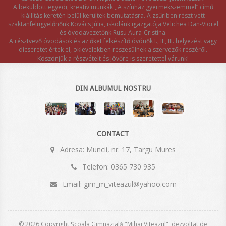
A beküldött egyedi, kreatív munkák ,,A színház gyermekszemmel” című
kiállítás keretén belül kerültek bemutatásra. A zsűriben részt vett
szaktanfelügyelőnőnk Kovács Júlia, iskolánk igazgatója Velichea Dan-Viorel
és óvodavezetőnk Rusu Aura-Cristina.
A résztvevő óvodások és az őket felkészítő óvónők I., II., III. helyezést vagy
dícséretet értek el, oklevelekben részesülnek a szervezők részéről.
Köszönjük a részvételt és jövőre is szeretettel várunk!
DIN ALBUMUL NOSTRU
CONTACT
Adresa: Muncii, nr. 17, Targu Mures
Telefon: 0365 730 935
Email: gim_m_viteazul@yahoo.com
© 2026 Copyright Școala Gimnazială "Mihai Viteazul", dezvoltat de