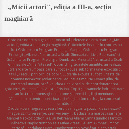
,,Micii actori", ediția a III-a, secția
maghiară
Grădinița noastră a găzduit Concursul județean de artă teatrală ,,Micii
actori", ediția a III-a, secția maghiară. Grădinițele înscrise în concurs au
fost Grădinița cu Program Prelungit Manpel, Grădinița cu Program
Prelungit ,,Albinuța", structură a Școlii Gimnaziale ,,Liviu Rebreanu" și
Grădinița cu Program Prelungit ,,Dumbrava Minunată", structură a Școlii
Gimnaziale ,,Mihai Viteazul". Copiii din grădinițele amintite, au realizat
lucrări foarte frumoase care au fost expuse sub forma unei expoziții cu
titlul ,,Teatrul prin ochi de copil". Lucrările expuse au fost jurizate de
doamna inspector școlar pentru educație timpurie Kovács Júlia, de
directorul unității, prof. Velichea Dan-Viorel și de coordonatoarea
grădiniței, doamna Rusu Aura – Cristina. Copiii și doamnele îndrumătoare
au fost recompensați cu diplome și premii I, II, III și mențiune.
Vă mulțumim pentru participare și vă așteptăm cu drag la concursul
următor!
Óvodánkban megszervezésre került a magyar tagozat ,,Kis színészek”,
megyei szintű versenye. Ezen verseny III. kiadására a marosvásárhelyi
Manpel Napköziotthon, a Liviu Rebreanu Állami Gimnáziumhoz tartozó
Méhecske Napköziotthon és a Mihai Viteazul Állami Gimnáziumhoz
tartozó Csodálatos Berek Napköziotthon óvodásai jelentkeztek.